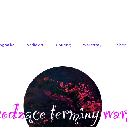
ografika
Vedic Art
Pouring
Warsztaty
Relacj